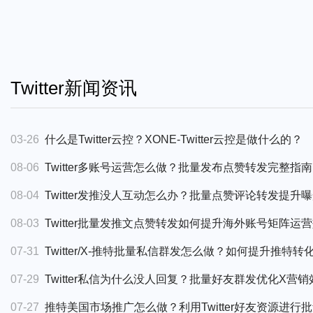
04-23
搞懂Zalo云控筛选，轻松实现高精准加粉流程！
03-24
Zalo怎么有效管理多账号？学会Zalo批量管理账号
03-21
Zalo云控客服系统如何帮助营销人员实现Zalo引流效
Twitter新闻资讯
03-14
越南Zalo协议号群发营销高效策略
03-12
Zalo云控群发助力越南市场营销优化
03-26
什么是Twitter云控？XONE-Twitter云控是做什么的？
03-05
Zalo云控客服系统如何助力提升越南Zalo客户转化率？
08-06
Twitter多账号运营怎么做？批量发布点赞转发完整指南
02-22
Zalo引流如何解决语言难题？看Zalo云控客服翻译系
08-04
Twitter发推没人互动怎么办？批量点赞评论转发提升
02-21
在越南市场，哪款Zalo拓客利器能助力Zalo引流？
08-03
Twitter批量发推文点赞转发如何提升海外账号矩阵运
02-07
ZALO云控如何使用，怎么样高效引流推广ZALO精准用
07-31
Twitter/X-推特批量私信群发怎么做？如何提升推特转
02-04
如何提升Zalo引流效率？Zalo云控批量管理账号的运用
07-29
Twitter私信为什么没人回复？批量好友群发优化X营
02-04
为何需要Zalo云控坐席系统快捷回复功能？
07-27
推特美国市场推广怎么做？利用Twitter好友资源进行批量群
02-03
如何增强Zalo引流效果？使用Zalo耐用老号加粉策略