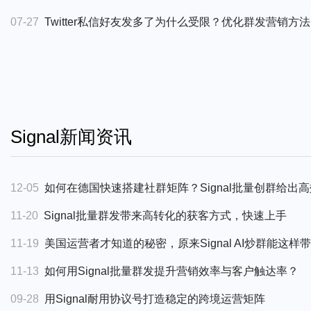
07-27
Twitter私信好友发多了为什么受限？优化群发营销方法
02-03
如何通过Zalo云控数据分析，提升Zalo引流营销的效
07-02
Twitter用户采集指南-如何筛选高质量目标客户并提
02-03
Zalo加粉在Zalo引流营销中的应用！
06-04
出海团队如何通过Twitter用户采集获取高质量海外潜
02-02
怎样打造Zalo引流营销的稳固基石？ Zalo耐用老号应
06-04
Twitter超级裂变采集指南-竞品粉丝挖掘与活跃用户筛
01-30
如何进行高质量Zalo云控群发消息设计？
Signal新闻资讯
05-14
如何用Twitter超级裂变采集博主粉丝提升美国市场精
05-09
2026年如何利用Twitter云控实现从引流到成交闭环，海外
12-05
如何在德国快速搭建社群矩阵？Signal批量创群给出
04-27
如何用Twitter云控实现精准引流？2026年工具选择解
11-20
Signal批量群发带来高转化的获客方式，快速上手
04-23
2026年Twitter云控如何实现精准获客与自动化转化？
11-19
美国运营者才知道的秘密，原来Signal AI炒群能这样
04-23
跨境卖家如何用Twitter云控实现自动化获客与持续增
11-13
如何用Signal批量群发提升营销效率与客户触达率？
04-22
针对出海企业引流痛点，Twitter云控通过自动化群发技术助力
09-28
用Signal耐用协议号打造稳定的跨境运营矩阵
04-21
Twitter云控如何用关注私信群发打通用户触达到转化