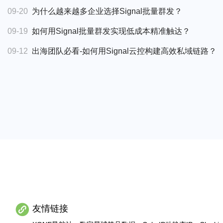
09-20
为什么越来越多企业选择Signal批量群发？
04-05
X算法如何分发内容？用Twitter超级裂变采集提升你
09-19
如何用Signal批量群发实现低成本精准触达？
04-03
2026年Twitter如何精准获客？Twitter超级裂变采集打造
09-12
出海团队必看-如何用Signal云控构建高效私域链路？
04-02
2026年Twitter如何稳定增长？Twitter云控实现精准
09-11
如何通过Signal高效提交问题与获取支持？
04-01
如何获取Twitter目标用户？评论区的用户采集是否更
08-19
跨境客服团队如何高效管理Signal账号？-Signal客服
03-30
2026年用Twitter评论用户采集实现精准引流，转化率
08-19
企业如何高效上手Signal客服系统？完整教程来了
03-26
如何快速找到精准客户？Twitter云控教你锁定行业大V
08-03
想提升客户跟进效率？试试Signal客服系统！
08-02
客户太多难分类？用Signal客服系统实现高效分组
08-01
私域运营管理混乱？用Signal客服系统精准分组客户
07-19
用Signal批量群发打造高效私域营销通道
友情链接
07-17
2025年最强Signal拓客打法，加粉引流群发一站式搞