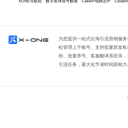
XONE导航站
数字星球筛号数据
CakeIP动静态IP
Cloaki
06-30
Signal批量剧本，打造高效群聊营销新路径
06-29
Signal群发新方式，批量触达更稳定
06-25
如何高效搭建海外社群？试试Signal批量创群功能
06-25
Signal批量创群高效建群工具，助力出海社群搭建
为您提供一站式出海引流营销服务
松管理上千账号、支持批量群发私
06-24
如何通过Signal打粉构建活跃社群？运营技巧全解析
粉、批量养号、客服翻译系统等，
06-24
引爆美国私域流量池，掌握Signal打粉策略
引流任务，最大化节省时间跟精力
06-17
新手如何通过Signal打粉精准加入美国群组？
06-17
Signal打粉如何精准引流美国用户？