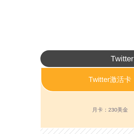
Brazil
巴西(+55)
2025/1/8
Brazil
美国(+1)
2025/1/6
United States
日本(+81)
Twit
2025/1/6
Japan
印度尼西亚(+62)
2025/1/3
Twitter激活卡
Indonesia
巴西(+55)
2025/1/3
Brazil
月卡：230美金
印度(+91)
2025/1/3
India
日本(+81)