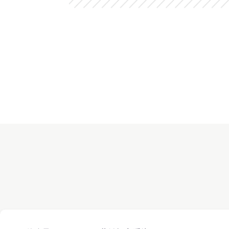
2025/1/1
Japan
美国(+1)
2025/1/1
United States