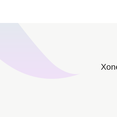
Instagram批量群发精准拓客，高效转化客户的秘诀
Instagram批量群发，让你的私信营销更高效
用XONE-Instagram云控做好私信引流
高频操作不怕封！美国INS耐用协议号助你构建账号池
用Instagram云控抓住谷歌收录红利，实现精准引流
Xo
Instagram批量采集：快速获取精准用户的关键方法
Instagram耐用协议号助力跨境营销，打造全球私域流量
掌握Instagram耐用号购买与运营全流程
利用Instagram批量群发，高效实现粉丝增长与活跃度提升
解锁Instagram批量群发，高效锁定精准客户群